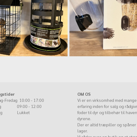
gstider
OM OS
g-Fredag 10:00 - 17:00
Vi er en virksomhed med mange
ag 09:00 - 12:00
erfaring inden for salg og rådgiv
dag Lukket
foder til dyr og tilbehør til have
dyrene.
Der er altid træpiller og spåner
lager.
Vi råder over en butik og et stor