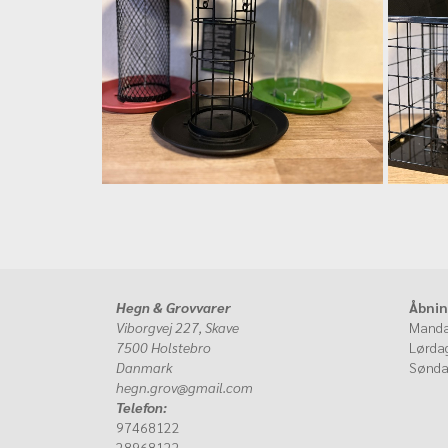
Hegn & Grovvarer
Åbnin
Viborgvej 227, Skave
Manda
7500 Holstebro
Lørd
Danmark
Søn
hegn.grov@gmail.com
Telefon:
97468122
28968122