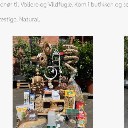
lbehør til Voliere og Vildfugle. Kom i butikken og s
restige, Natural.