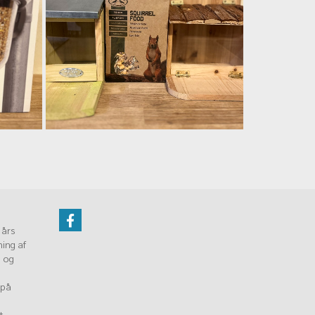
 års
ning af
n og
 på
t