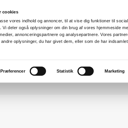
 cookies
hegn og grovvarer
Kontakt os på
passe vores indhold og annoncer, til at vise dig funktioner til soci
fik. Vi deler også oplysninger om din brug af vores hjemmeside m
Viborgvej 227, Skave 7500
97468122
 medier, annonceringspartnere og analysepartnere. Vores partne
Holstebro
ndre oplysninger, du har givet dem, eller som de har indsamlet 
egn
Træpiller
Brænde
Om os
Præferencer
Statistik
Marketing