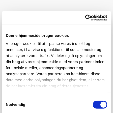
Udstyr og Plejeprodukter
Vi har et rimeligt udvalg af det daglige udstyr til
Denne hjemmeside bruger cookies
hesten som bla.
Vi bruger cookies til at tilpasse vores indhold og
Grimer
annoncer, til at vise dig funktioner til sociale medier og til
Træktove
at analysere vores trafik. Vi deler også oplysninger om
Strigler
din brug af vores hjemmeside med vores partnere inden
Plejemidler til hesten og læderprodukter
for sociale medier, annonceringspartnere og
Fluemasker
analysepartnere. Vores partnere kan kombinere disse
Dækner (overgangsdækner)
data med andre oplysninger, du har givet dem, eller som
Staldtilbehør, hønet, slowfeeder, spånegrebe,
de har indsamlet fra din brug af deres tjenester.
koste, skovle, trillebøre
Spande, baljer, krybber, fodertønder, vandkopper
Samtykkevalg
etc
Nødvendig
Hegn