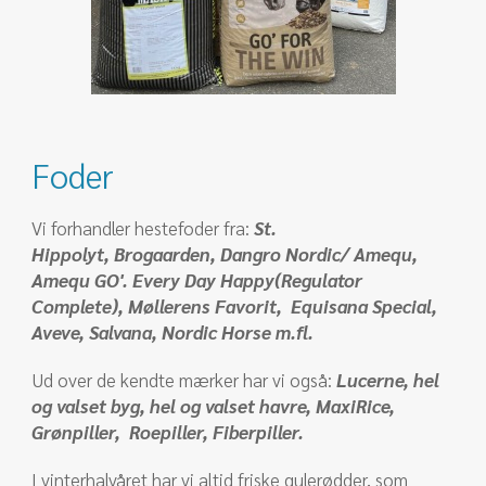
Foder
Vi forhandler hestefoder fra:
St.
Hippolyt, Brogaarden, Dangro Nordic/ Amequ,
Amequ GO'. Every Day Happy(Regulator
Complete), Møllerens Favorit, Equisana Special,
Aveve, Salvana, Nordic Horse m.fl.
Ud over de kendte mærker har vi også:
Lucerne, hel
og valset byg, hel og valset havre, MaxiRice,
Grønpiller, Roepiller, Fiberpiller.
​I vinterhalvåret har vi altid friske gulerødder, som