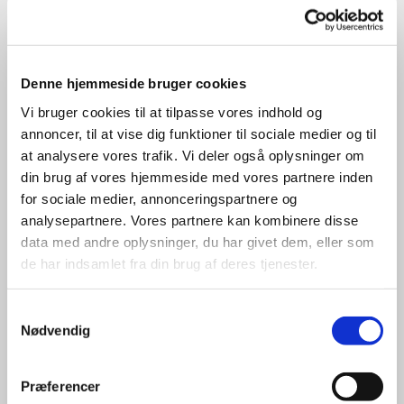
Inga Jørgensen
Denne hjemmeside bruger cookies
Vi bruger cookies til at tilpasse vores indhold og
Har været ansat siden august 2017. Har faste dage i
annoncer, til at vise dig funktioner til sociale medier og til
butikken.
at analysere vores trafik. Vi deler også oplysninger om
din brug af vores hjemmeside med vores partnere inden
Er rytter, rider konkurrencer, kører med hestevogn, har
for sociale medier, annonceringspartnere og
katte, hund og erfaring med udstillinger.
analysepartnere. Vores partnere kan kombinere disse
Har bred viden om mange ting, men nok stærkest i
data med andre oplysninger, du har givet dem, eller som
hestens røgt og pleje.
de har indsamlet fra din brug af deres tjenester.
Dyrker egne grøntsager i stor køkkenhave.
Samtykkevalg
Nødvendig
Bor idag på en lille gård med hest, hund og kat.
Arbejder også som vikar på et autismecenter.
Præferencer