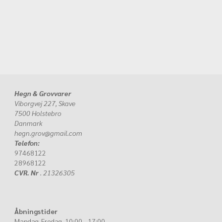
Hegn & Grovvarer
Viborgvej 227, Skave
7500 Holstebro
Danmark
hegn.grov@gmail.com
Telefon:
97468122
28968122
CVR. Nr
. 21326305
Åbningstider
Mandag-Fredag 10:00 - 17:00